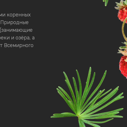
ями коренных
х. Природные
 (занимающие
еки и озёра, а
кт Всемирного